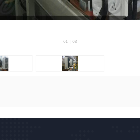
01
|
03