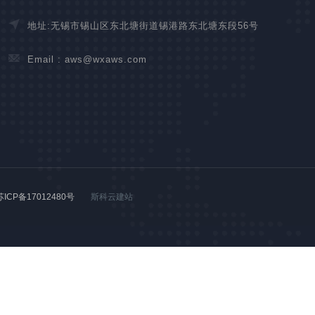
地址:无锡市锡山区东北塘街道锡港路东北塘东段56号
Email :
aws@wxaws.com
苏ICP备17012480号
斯科云建站