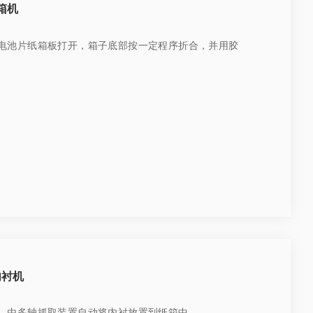
箱机
电池片纸箱板打开，箱子底部按一定程序折合，并用胶
内衬机
，由多轴抓取装置自动将内衬放置到纸箱中。