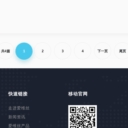
共4篇
1
2
3
4
下一页
尾页
快速链接
移动官网
走进爱维丝
新闻资讯
爱维丝产品